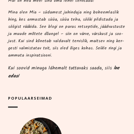
Mul on hea meel sind oma lehel tervitada!
Mina olen Mia – süda­me­st juhindu­ja ning boheem­las­lik
hing, kes armas­tab süüa, süüa teha, söö­ki pil­dis­ta­da ja
söö­gist rää­ki­da. See blo­gi on paras ret­sep­ti­de, jääd­vus­tus­te
ja muu­de mõte­te džun­gel – siin on vär­ve, värs­kust ja soo­
just. Kui sind kõne­tab val­da­valt ter­vis­lik, mait­sev ning ker­
ges­ti val­mis­ta­tav toit, siis oled õiges kohas. Seik­le rin­gi ja
ammu­ta inspiratsiooni.
Kui soo­vid minu­ga lähe­malt tut­ta­vaks saa­da, siis
loe
edasi
POPU­LAAR­SEI­MAD