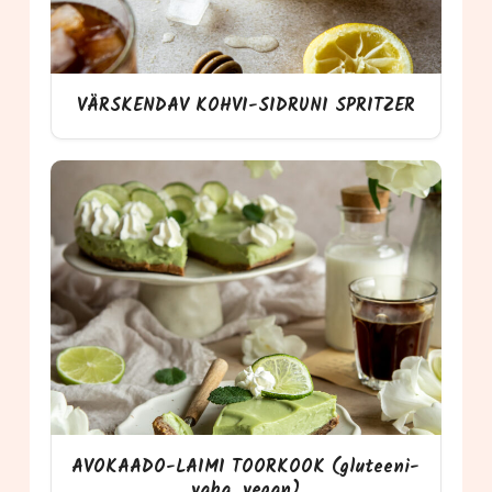
VÄRSKENDAV KOHVI-SIDRUNI SPRITZER
AVOKAADO-LAIMI TOORKOOK (glu­tee­ni­
va­ba, vegan)