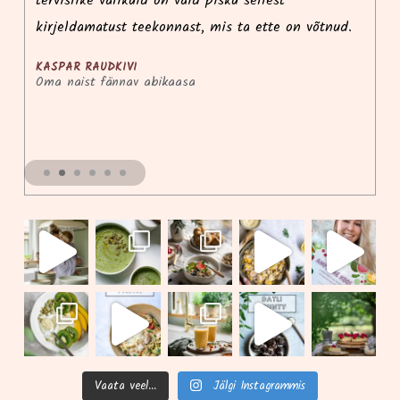
tervislike valikuid on vaid pisku sellest
võ
kirjeldamatust teekonnast, mis ta ette on võtnud.
KASPAR RAUDKIVI
Oma naist fännav abikaasa
Vaata veel...
Jälgi Instagrammis