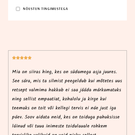
NÕUS­TUN TINGIMUSTEGA






i
Mia on siiras hing, kes on südamega asja juures.
Ma
See sära, mis ta silmist peegeldub kui mõtetes uus
r
retsept valmima hakkab ei saa jääda märkamatuks
p
ning sellist empaatiat, kohalolu ja kirge kui
i
teemaks on toit või kellegi tervis ei näe just iga
ko
päev. Soov aidata neid, kes on toiduga pahuksisse
l
e
läinud või tuua inimeste toidulauale rohkem
k