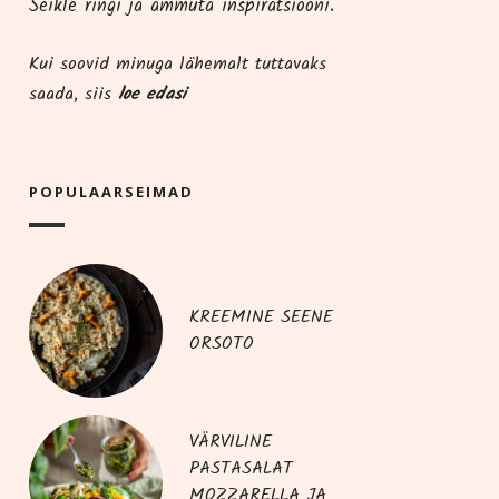
Seik­le rin­gi ja ammu­ta inspiratsiooni.
Kui soo­vid minu­ga lähe­malt tut­ta­vaks
saa­da, siis
loe edasi
POPU­LAAR­SEI­MAD
KREEMINE SEENE
ORSOTO
VÄRVILINE
PASTASALAT
MOZZARELLA JA