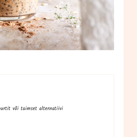
d
gur­tit või taim­set alternatiivi