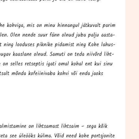
he koh­vi­ga, mis on minu hin­nan­gul jät­ku­valt parim
len. Olen nen­de suur fänn olnud juba pal­ju aas­ta­
ist ning loo­duses pik­ni­ke pida­mist ning Kohe lahus­
mugav kaas­la­ne olnud. Samu­ti on teda nii­võrd liht­
se on sel­les ret­sep­tis iga­ti omal kohal ent kui sinu
t­salt mõn­da kofeii­ni­va­ba koh­vi või enda jaoks
l­mis­ta­mi­ne on liht­sa­mast liht­saim – sega kõik
e­ta see üle­ööks kül­ma. Võid need kohe ports­jo­ni­te