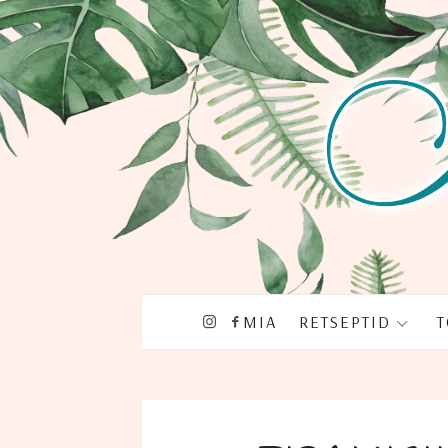
MIA
RET­SEP­TID
T