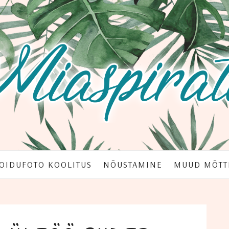
OI­DU­FO­TO KOOLITUS
NÕUS­TA­MI­NE
MUUD MÕT­