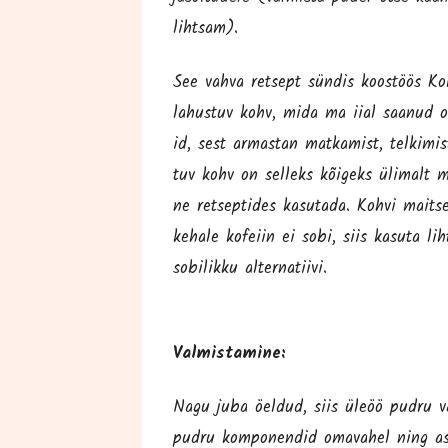
lihtsam).
See vah­va ret­sept sün­dis koos­töös Ko
lahus­tuv kohv, mida ma iial saa­nud o
id, sest armas­tan mat­ka­mist, tel­ki­m
tuv kohv on sel­leks kõi­geks üli­malt 
ne ret­sep­ti­des kasu­ta­da. Koh­vi mait­
keha­le kofeiin ei sobi, siis kasu­ta lih
sobi­lik­ku alternatiivi.
Val­mis­ta­mi­ne:
Nagu juba öel­dud, siis üle­öö pud­ru va
pud­ru kom­po­nen­did oma­va­hel ning as