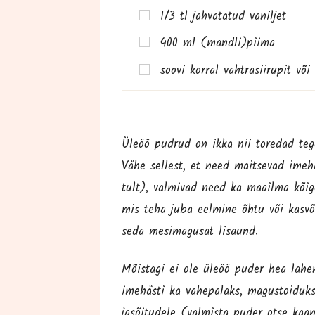
1/3 tl jah­va­ta­tud vaniljet
400 ml (mandli)piima
soo­vi kor­ral vaht­ra­sii­ru­pit
Üle­öö pud­rud on ikka nii tore­dad teg
Vähe sel­lest, et need mait­se­vad ime­häs
tult), val­mivad need ka maa­il­ma kõi­
mis teha juba eel­mi­ne õhtu või kas­või
seda mesi­ma­gu­sat lisaund.
Mõis­ta­gi ei ole üle­öö puder hea lahen
ime­häs­ti ka vahe­pa­laks, magus­toid­uks 
ja­sõi­tu­de­le (val­mis­ta puder otse kaa­