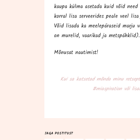
kau­pa kül­ma ase­ta­da kuid võid need ka
kor­ral lisa ser­vee­ri­des pea­le veel lisa
Võid lisa­da ka mee­le­pä­ra­seid mar­ju v
on murelid, vaa­ri­kad ja metspähklid).
Mõnu­sat nautimist!
Kui sa kat­se­tad mõn­da minu ret­sep­t
#mias­pi­ra­tion või lis
JAGA POSTITUST