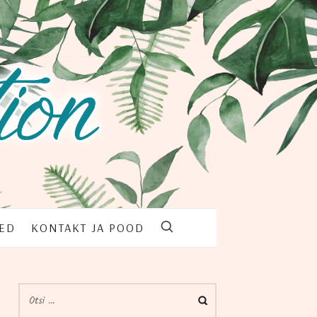
TED
KON­TAKT JA POOD