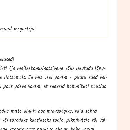
 või muud magustajat
e­lased!
­ti (ja mait­se­kom­bi­nat­sioo­ne võib leiu­ta­da lõpu­
ge liht­sa­malt. Ja mis veel parem – pud­ru saad val­
 paar päe­va varem, et saak­sid hom­mi­ku­ti nau­ti­da
­dus mit­te ainult hom­mi­ku­söö­giks, vaid sobib
või tore­daks kaas­la­seks töö­le, pik­ni­ku­te­le või väl­
ne­ga kee­ra­ta­vas­se pur­ki ja elu on kohe veel­gi