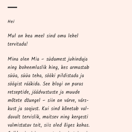
Hei
Mul on hea meel sind oma lehel
tervitada!
Mina olen Mia – süda­me­st juhindu­ja
ning boheem­las­lik hing, kes armas­tab
süüa, süüa teha, söö­ki pil­dis­ta­da ja
söö­gist rää­ki­da. See blo­gi on paras
ret­sep­ti­de, jääd­vus­tus­te ja muu­de
mõte­te džun­gel – siin on vär­ve, värs­
kust ja soo­just. Kui sind kõne­tab val­
da­valt ter­vis­lik, mait­sev ning ker­ges­ti
val­mis­ta­tav toit, siis oled õiges kohas.