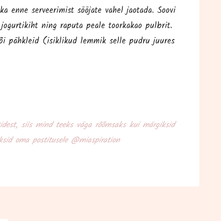
 enne ser­vee­ri­mist söö­ja­te vahel jao­ta­da. Soo­vi
 jogur­ti­kiht ning rapu­ta pea­le toor­ka­kao pulb­rit.
õi pähk­leid (isik­li­kud lem­mik sel­le pud­ru juu­res
i­dest, siis mind teeks väga rõõm­saks kui mär­gik­sid
ak­sid oma pos­ti­tu­se­le @miaspiration