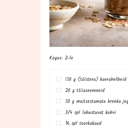
Kogus: 2‑le
150 g (täis­te­ra) kaerahelbei
20 g tšiiaseemneid
50 g mait­ses­ta­ma­ta kree­ka jo
3/4 spl lahus­tu­vat kohvi
¾ spl toorkakaod