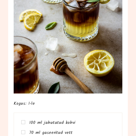
Kogus: 1‑le
100 ml jahu­ta­tud kohvi
70 ml gasee­ri­tud vett