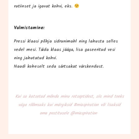
rutiin­set ja iga­vat koh­vi, eks.
Val­mis­ta­mi­ne:
Pres­si kla­asi põh­ja sid­ru­ni­mahl ning lahus­ta sel­les
vedel mesi. Täi­da klaas jää­ga, lisa gasee­ri­tud vesi
ning jahu­ta­tud koh­vi.
Nau­di kohe­selt seda särt­sa­kat värskendust.
Kui sa kat­se­tad mõn­da minu ret­sep­ti­dest, siis mind teeks
väga rõõm­saks kui mär­gik­sid #mias­pi­ra­tion või lisak­sid
oma pos­ti­tu­se­le @miaspiration