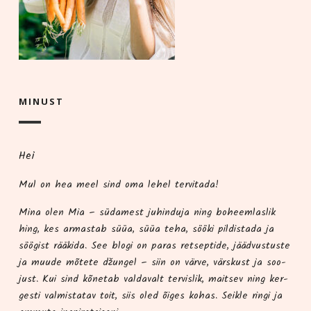
MINUST
Hei
Mul on hea meel sind oma lehel tervitada!
Mina olen Mia – süda­me­st juhindu­ja ning boheem­las­lik
hing, kes armas­tab süüa, süüa teha, söö­ki pil­dis­ta­da ja
söö­gist rää­ki­da. See blo­gi on paras ret­sep­ti­de, jääd­vus­tus­te
ja muu­de mõte­te džun­gel – siin on vär­ve, värs­kust ja soo­
just. Kui sind kõne­tab val­da­valt ter­vis­lik, mait­sev ning ker­
ges­ti val­mis­ta­tav toit, siis oled õiges kohas. Seik­le rin­gi ja