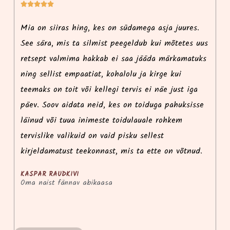






i
Mia on siiras hing, kes on südamega asja juures.
Ma
See sära, mis ta silmist peegeldub kui mõtetes uus
r
retsept valmima hakkab ei saa jääda märkamatuks
p
ning sellist empaatiat, kohalolu ja kirge kui
i
teemaks on toit või kellegi tervis ei näe just iga
ko
päev. Soov aidata neid, kes on toiduga pahuksisse
l
e
läinud või tuua inimeste toidulauale rohkem
k
tervislike valikuid on vaid pisku sellest
võ
kirjeldamatust teekonnast, mis ta ette on võtnud.
KASPAR RAUDKIVI
Oma naist fännav abikaasa