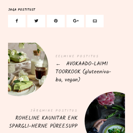
JAGA POSTITUST
EELMINE POSTITUS
←
AVOKAADO-LAIMI
TOORKOOK (glu­tee­ni­va­
ba, vegan)
JÄRGMINE POSTITUS
ROHELINE KAUNITAR EHK
SPARGLI-HERNE PÜREESUPP