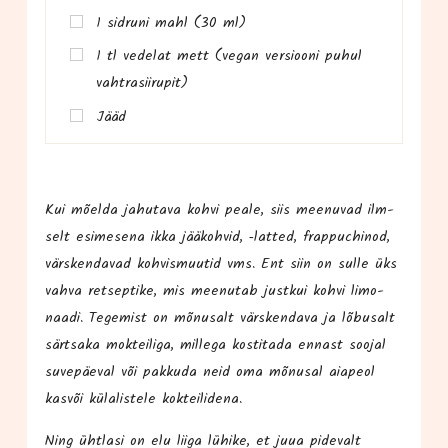
1 sid­runi mahl (30 ml)
1 tl vede­lat mett (vegan ver­sioo­ni puhul
vahtrasiirupit)
Jääd
Kui mõel­da jahu­ta­va koh­vi pea­le, siis mee­nu­vad ilm­
selt esi­me­se­na ikka jää­koh­vid, ‑lat­ted, frap­puc­hi­nod,
värs­ken­da­vad koh­vis­muu­tid vms. Ent siin on sul­le üks
vah­va ret­sep­ti­ke, mis mee­nu­tab just­kui koh­vi limo­
naa­di. Tege­mist on mõnu­salt värs­ken­da­va ja lõbu­salt
särt­sa­ka mok­tei­liga, mil­le­ga kos­ti­ta­da ennast soo­jal
suve­päe­val või pak­ku­da neid oma mõnusal aiapeol
kas­või külalis­te­le kokteilidena.
Ning üht­lasi on elu lii­ga lühi­ke, et juua pide­valt