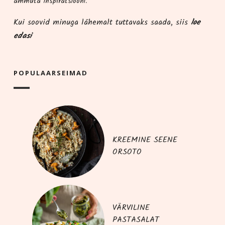
ammu­ta inspiratsiooni.
Kui soo­vid minu­ga lähe­malt tut­ta­vaks saa­da, siis
loe
edasi
POPU­LAAR­SEI­MAD
KREEMINE SEENE
ORSOTO
VÄRVILINE
PASTASALAT