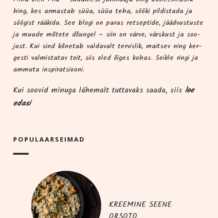
hing, kes armas­tab süüa, süüa teha, söö­ki pil­dis­ta­da ja
söö­gist rää­ki­da. See blo­gi on paras ret­sep­ti­de, jääd­vus­tus­te
ja muu­de mõte­te džun­gel – siin on vär­ve, värs­kust ja soo­
just. Kui sind kõne­tab val­da­valt ter­vis­lik, mait­sev ning ker­
ges­ti val­mis­ta­tav toit, siis oled õiges kohas. Seik­le rin­gi ja
ammu­ta inspiratsiooni.
Kui soo­vid minu­ga lähe­malt tut­ta­vaks saa­da, siis
loe
edasi
POPU­LAAR­SEI­MAD
KREEMINE SEENE
ORSOTO