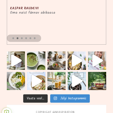
KASPAR RAUDKIVI
Oma naist fännav abikaasa
Vaata veel...
Jälgi Instagrammis
COPYRIGHT @MIASPIRATION
.