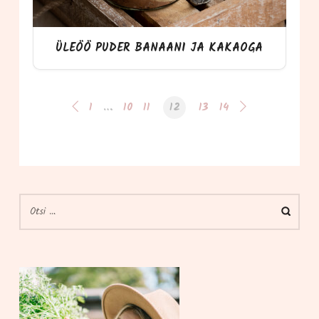
ÜLEÖÖ PUDER BANAANI JA KAKAOGA
1
…
10
11
12
13
14