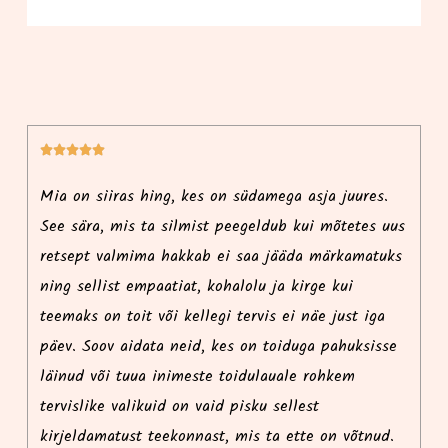






i
Mia on siiras hing, kes on südamega asja juures.
Ma
See sära, mis ta silmist peegeldub kui mõtetes uus
r
retsept valmima hakkab ei saa jääda märkamatuks
p
ning sellist empaatiat, kohalolu ja kirge kui
i
teemaks on toit või kellegi tervis ei näe just iga
ko
päev. Soov aidata neid, kes on toiduga pahuksisse
l
e
läinud või tuua inimeste toidulauale rohkem
k
tervislike valikuid on vaid pisku sellest
võ
kirjeldamatust teekonnast, mis ta ette on võtnud.