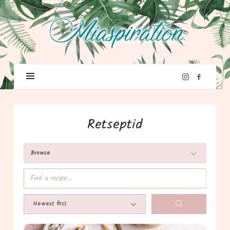
Ret­sep­tid
Brow­se