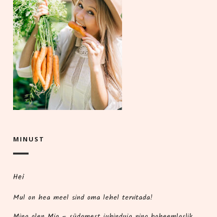
MINUST
Hei
Mul on hea meel sind oma lehel tervitada!
Mina olen Mia – süda­me­st juhindu­ja ning boheem­las­lik