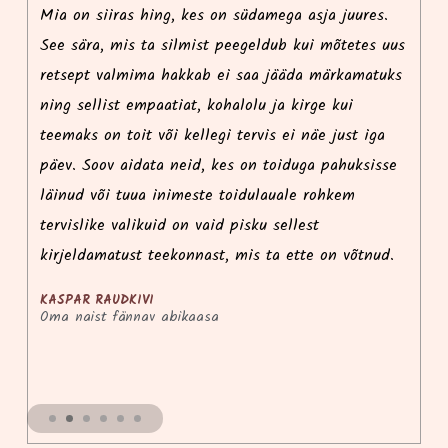
i
Mia on siiras hing, kes on südamega asja juures.
Ma
See sära, mis ta silmist peegeldub kui mõtetes uus
r
retsept valmima hakkab ei saa jääda märkamatuks
p
ning sellist empaatiat, kohalolu ja kirge kui
i
teemaks on toit või kellegi tervis ei näe just iga
ko
päev. Soov aidata neid, kes on toiduga pahuksisse
l
e
läinud või tuua inimeste toidulauale rohkem
k
tervislike valikuid on vaid pisku sellest
võ
kirjeldamatust teekonnast, mis ta ette on võtnud.
KASPAR RAUDKIVI
Oma naist fännav abikaasa