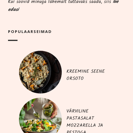
Kui soo­vid minu­ga lähe­malt tut­ta­vaks saa­da, siis
loe
edasi
POPU­LAAR­SEI­MAD
KREEMINE SEENE
ORSOTO
VÄRVILINE
PASTASALAT
MOZZARELLA JA
PESTOGA