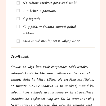
1/3 sid­runi värs­kelt pres­si­tud mahl
3–4 leh­te piparmünti
5 g ingverit
50 g jääd, vede­la­ma smuu­ti puhul
rohkem
soo­vi kor­ral mee­le­pä­rast valgupulbrit
Soo­vi­tu­sed:
Smuu­ti on väga hea valik ker­ge­maks toi­du­kor­raks,
vahe­pa­laks või kus­ki­le kaa­sa võt­miseks. Sel­leks, et
smuu­ti oleks ka kõh­tu täi­tev, siis soo­vi­tan ma jälgida,
et smuutis oleks esin­da­tud nii süsi­ve­si­kud, ras­vad kui
val­gud. Koos val­ku­de ja ras­va­de­ga on ka süsi­ve­si­ku­te
imen­du­mi­ne aeg­lasem ning see­lä­bi ka vere­su­hur ning
täis­kõ­hu­tun­ne sta­biil­sem. Ära val­mis­ta smuu­tit vaid