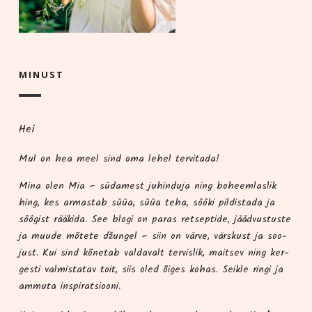
MINUST
Hei
Mul on hea meel sind oma lehel tervitada!
Mina olen Mia – süda­me­st juhindu­ja ning boheem­las­lik
hing, kes armas­tab süüa, süüa teha, söö­ki pil­dis­ta­da ja
söö­gist rää­ki­da. See blo­gi on paras ret­sep­ti­de, jääd­vus­tus­te
ja muu­de mõte­te džun­gel – siin on vär­ve, värs­kust ja soo­
just. Kui sind kõne­tab val­da­valt ter­vis­lik, mait­sev ning ker­
ges­ti val­mis­ta­tav toit, siis oled õiges kohas. Seik­le rin­gi ja
ammu­ta inspiratsiooni.