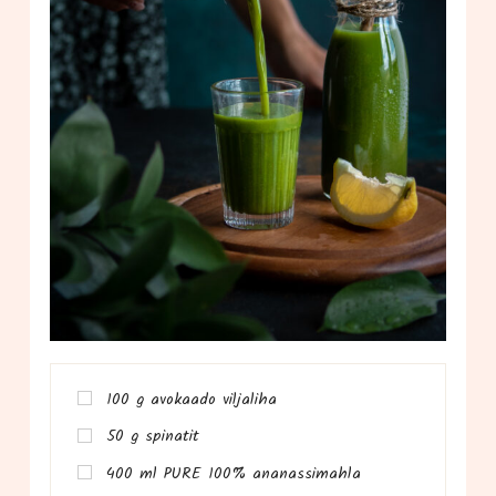
100 g avo­kaa­do viljaliha
50 g spinatit
400 ml PURE 100% ananassimahla