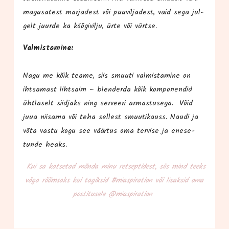
magu­satest mar­ja­dest või puu­vil­ja­dest, vaid sega jul­
gelt juur­de ka köö­gi­vil­ju, ürte või vürtse.
Val­mis­ta­mi­ne:
Nagu me kõik teame, siis smuu­ti val­mis­ta­mi­ne on
iht­sa­mast liht­saim – blen­der­da kõik kom­po­nen­did
üht­la­selt siid­jaks ning ser­vee­ri armas­tu­se­ga. Võid
juua nii­sa­ma või teha sel­lest smuu­ti­kauss. Nau­di ja
võta vas­tu kogu see väär­tus oma ter­vi­se ja ene­se­
tun­de heaks.
Kui sa kat­se­tad mõn­da minu ret­sep­ti­dest, siis mind teeks
väga rõõm­saks kui tagik­sid #mias­pi­ra­tion või lisak­sid oma
pos­ti­tu­se­le @miaspiration