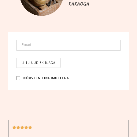
KAKAOGA
NÕUS­TUN TINGIMUSTEGA





