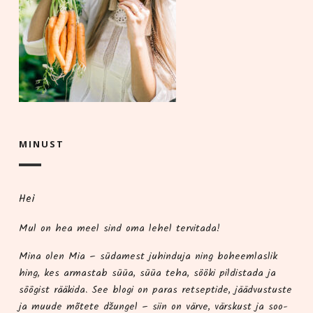
MINUST
Hei
Mul on hea meel sind oma lehel tervitada!
Mina olen Mia – süda­me­st juhindu­ja ning boheem­las­lik
hing, kes armas­tab süüa, süüa teha, söö­ki pil­dis­ta­da ja
söö­gist rää­ki­da. See blo­gi on paras ret­sep­ti­de, jääd­vus­tus­te
ja muu­de mõte­te džun­gel – siin on vär­ve, värs­kust ja soo­