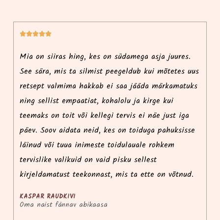






i
Mia on siiras hing, kes on südamega asja juures.
Ma
See sära, mis ta silmist peegeldub kui mõtetes uus
r
retsept valmima hakkab ei saa jääda märkamatuks
p
ning sellist empaatiat, kohalolu ja kirge kui
i
teemaks on toit või kellegi tervis ei näe just iga
ko
päev. Soov aidata neid, kes on toiduga pahuksisse
l
e
läinud või tuua inimeste toidulauale rohkem
k
tervislike valikuid on vaid pisku sellest
võ
kirjeldamatust teekonnast, mis ta ette on võtnud.
KASPAR RAUDKIVI
Oma naist fännav abikaasa