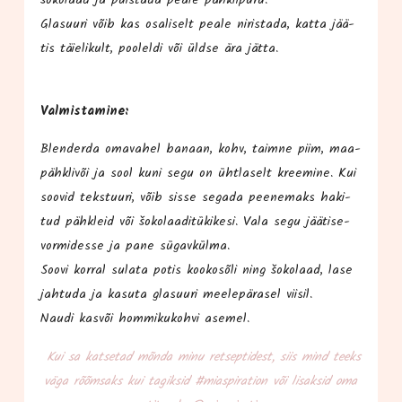
šoko­laad ja puis­ta­da pea­le pähk­li­pu­ru.
Gla­suu­ri võib kas osa­li­selt pea­le niris­ta­da, kat­ta jää­
tis täie­li­kult, poo­lel­di või üld­se ära jät­ta.
Val­mis­ta­mi­ne:
Blen­der­da oma­va­hel banaan, kohv, taim­ne piim, maa­
pähk­li­või ja sool kuni segu on üht­la­selt kree­mi­ne. Kui
soo­vid teks­tuu­ri, võib sis­se sega­da pee­ne­maks haki­
tud pähk­leid või šoko­laa­di­tü­ki­kesi. Vala segu jää­ti­se­
vormi­des­se ja pane sügav­kül­ma.
Soo­vi kor­ral sula­ta potis koo­kos­õli ning šoko­laad, lase
jah­tu­da ja kasu­ta gla­suu­ri mee­le­pä­ra­sel vii­sil.
Nau­di kas­või hom­mi­ku­koh­vi asemel.
Kui sa kat­se­tad mõn­da minu ret­sep­ti­dest, siis mind teeks
väga rõõm­saks kui tagik­sid #mias­pi­ra­tion või lisak­sid oma