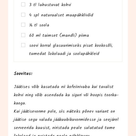
3 tl lahus­tu­vat kohvi
4 spl natu­raal­set maapähklivõid
¼ tl soola
60 ml taim­set (mand­li) piima
soo­vi kor­ral gla­suu­ri­miseks pisut koo­kos­õli,
tume­dat šoko­laa­di ja soolapähkleid
Soo­vi­tus:
Jää­ti­ses võib kasu­ta­da nii kofeii­ni­va­ba kui tava­list
koh­vi ning võib asen­da­da ka sigu­ri või hoo­pis toor­ka­
kao­ga.
Kui jää­ti­se­vor­me pole, siis näi­teks põnev variant on
jää­ti­se segu vala­da jää­kuu­bi­ku­vormi­des­se ja see­jä­rel
ser­vee­ri­da kau­sist, niris­ta­da pea­le sula­ta­tud tume