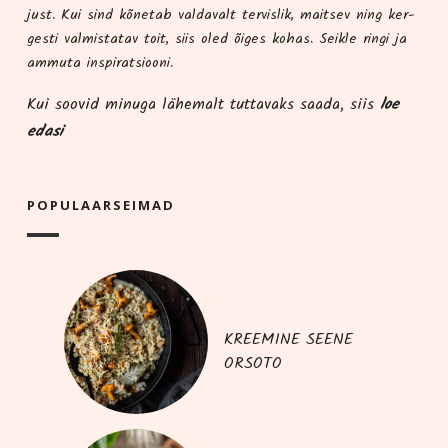
just. Kui sind kõne­tab val­da­valt ter­vis­lik, mait­sev ning ker­
ges­ti val­mis­ta­tav toit, siis oled õiges kohas. Seik­le rin­gi ja
ammu­ta inspiratsiooni.
Kui soo­vid minu­ga lähe­malt tut­ta­vaks saa­da, siis
loe
edasi
POPU­LAAR­SEI­MAD
KREEMINE SEENE
ORSOTO