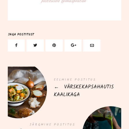
pos­ti­tu­se­le @miaspiration
JAGA POSTITUST
EELMINE POSTITUS
←
VÄRSKEKAPSAHAUTIS
KAALIKAGA
JÄRGMINE POSTITUS