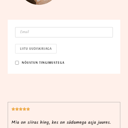
NÕUS­TUN TINGIMUSTEGA






i
Mia on siiras hing, kes on südamega asja juures.
Ma