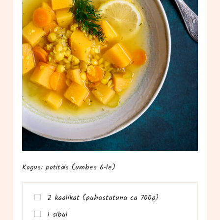
Kogus: poti­täis (umbes 6‑le)
2 kaa­li­kat (puhas­ta­tu­na ca 700g)
1 sibul