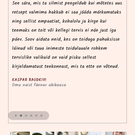
See sära, mis ta silmist peegeldub kui mõtetes uus
r
retsept valmima hakkab ei saa jääda märkamatuks
p
ning sellist empaatiat, kohalolu ja kirge kui
i
teemaks on toit või kellegi tervis ei näe just iga
ko
päev. Soov aidata neid, kes on toiduga pahuksisse
l
e
läinud või tuua inimeste toidulauale rohkem
k
tervislike valikuid on vaid pisku sellest
võ
kirjeldamatust teekonnast, mis ta ette on võtnud.
KASPAR RAUDKIVI
Oma naist fännav abikaasa