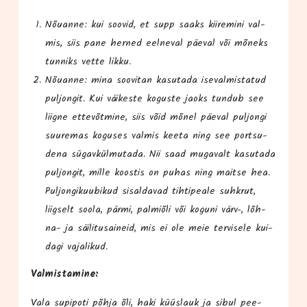
Nõu­an­ne: kui soo­vid, et supp saaks kii­re­mi­ni val­
mis, siis pane her­ned eel­ne­val päe­val või mõneks
tun­niks vet­te likku.
Nõu­an­ne: mina soo­vi­tan kasu­ta­da ise­val­mis­ta­tud
pul­jon­git. Kui väi­ke­s­te kogus­te jaoks tun­dub see
liig­ne ette­võt­mi­ne, siis võid mõnel päe­val pul­jon­gi
suu­re­mas kogu­ses val­mis kee­ta ning see port­su­
de­na sügav­kül­mu­ta­da. Nii saad muga­valt kasu­ta­da
pul­jon­git, mil­le koos­tis on puhas ning mait­se hea.
Pul­jon­gi­kuu­bi­kud sisal­da­vad tih­ti­pea­le suhk­rut,
liig­selt soo­la, pär­mi, pal­mi­õli või koguni värv‑, lõh­
na- ja säi­li­tus­ai­neid, mis ei ole meie ter­vi­se­le kui­
da­gi vajalikud.
Val­mis­ta­mi­ne:
Vala supi­po­ti põh­ja õli, haki küüs­lauk ja sibul pee­