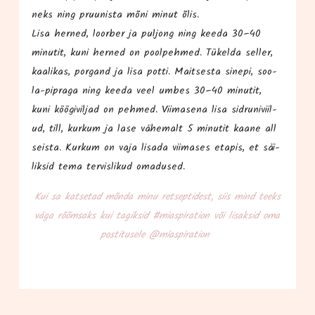
neks ning pruu­nis­ta mõni minut õlis.
Lisa her­ned, loor­ber ja pul­jong ning kee­da 30–40
minu­tit, kuni her­ned on pool­peh­med. Tükel­da sel­ler,
kaa­li­kas, por­gand ja lisa pot­ti. Mait­ses­ta sine­pi, soo­
la-pip­ra­ga ning kee­da veel umbes 30–40 minu­tit,
kuni köö­gi­vil­jad on peh­med. Vii­m­a­se­na lisa sid­ru­ni­vii­l­
ud, till, kur­kum ja lase vähe­malt 5 minu­tit kaa­ne all
seis­ta. Kur­kum on vaja lisa­da vii­ma­ses eta­pis, et säi­
lik­sid tema ter­vis­li­kud omadused.
Kui sa kat­se­tad mõn­da minu ret­sep­ti­dest, siis mind teeks
väga rõõm­saks kui tagik­sid #mias­pi­ra­tion või lisak­sid oma
pos­ti­tu­se­le @miaspiration