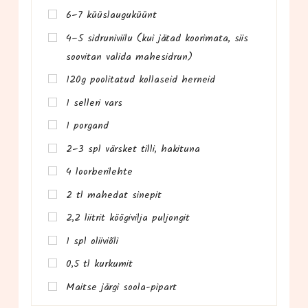
6–7 küüs­lau­gu­küünt
4–5 sid­ru­ni­vii­lu (kui jätad koo­ri­ma­ta, siis
soo­vi­tan vali­da mahesidrun)
120g poo­li­ta­tud kol­laseid herneid
1 sel­le­ri vars
1 por­gand
2–3 spl värs­ket til­li, hakituna
4 loor­be­ri­leh­te
2 tl mahe­dat sinepit
2,2 liit­rit köö­gi­vil­ja puljongit
1 spl oliiviõli
0,5 tl kurkumit
Mait­se jär­gi soola-pipart