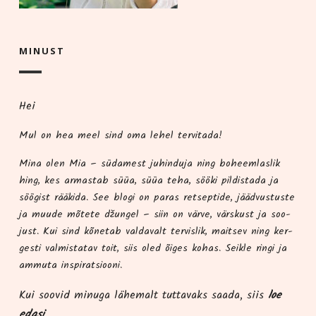
MINUST
Hei
Mul on hea meel sind oma lehel tervitada!
Mina olen Mia – süda­me­st juhindu­ja ning boheem­las­lik
hing, kes armas­tab süüa, süüa teha, söö­ki pil­dis­ta­da ja
söö­gist rää­ki­da. See blo­gi on paras ret­sep­ti­de, jääd­vus­tus­te
ja muu­de mõte­te džun­gel – siin on vär­ve, värs­kust ja soo­
just. Kui sind kõne­tab val­da­valt ter­vis­lik, mait­sev ning ker­
ges­ti val­mis­ta­tav toit, siis oled õiges kohas. Seik­le rin­gi ja
ammu­ta inspiratsiooni.
Kui soo­vid minu­ga lähe­malt tut­ta­vaks saa­da, siis
loe
edasi