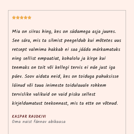






i
Mia on siiras hing, kes on südamega asja juures.
Ma
See sära, mis ta silmist peegeldub kui mõtetes uus
r
retsept valmima hakkab ei saa jääda märkamatuks
p
ning sellist empaatiat, kohalolu ja kirge kui
i
teemaks on toit või kellegi tervis ei näe just iga
ko
päev. Soov aidata neid, kes on toiduga pahuksisse
l
e
läinud või tuua inimeste toidulauale rohkem
k
tervislike valikuid on vaid pisku sellest
võ
kirjeldamatust teekonnast, mis ta ette on võtnud.
KASPAR RAUDKIVI
Oma naist fännav abikaasa