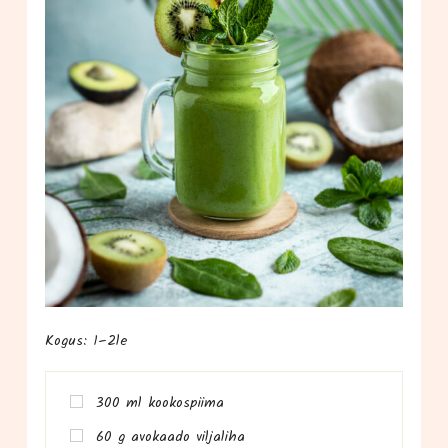
Kogus: 1–2le
300 ml kookospiima
60 g avo­kaa­do viljaliha