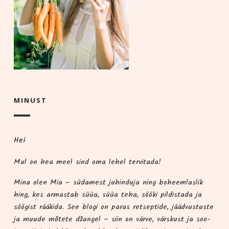
MINUST
Hei
Mul on hea meel sind oma lehel tervitada!
Mina olen Mia – süda­me­st juhindu­ja ning boheem­las­lik
hing, kes armas­tab süüa, süüa teha, söö­ki pil­dis­ta­da ja
söö­gist rää­ki­da. See blo­gi on paras ret­sep­ti­de, jääd­vus­tus­te
ja muu­de mõte­te džun­gel – siin on vär­ve, värs­kust ja soo­