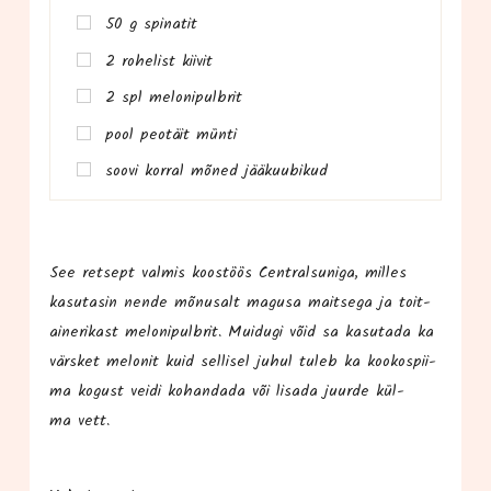
50 g spinatit
2 rohe­list kiivit
2 spl melonipulbrit
pool peo­täit münti
soo­vi kor­ral mõned jääkuubikud
See ret­sept val­mis koos­töös Cent­ral­su­ni­ga, mil­les
kasu­ta­sin nen­de mõnu­salt magu­sa mait­se­ga ja toit­
ai­ne­ri­kast melo­ni­pulb­rit. Mui­du­gi võid sa kasu­ta­da ka
värs­ket melo­nit kuid sel­li­sel juhul tuleb ka koo­kos­pii­
ma kogust vei­di kohan­da­da või lisa­da juur­de kül­
ma vett.