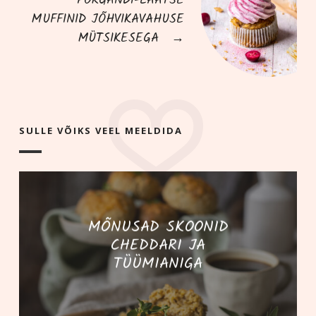
PORGANDI-LÄÄTSE
MUFFINID JÕHVIKAVAHUSE
MÜTSIKESEGA
→
SULLE VÕIKS VEEL MEELDIDA
MÕNUSAD SKOONID
CHEDDARI JA
TÜÜMIANIGA