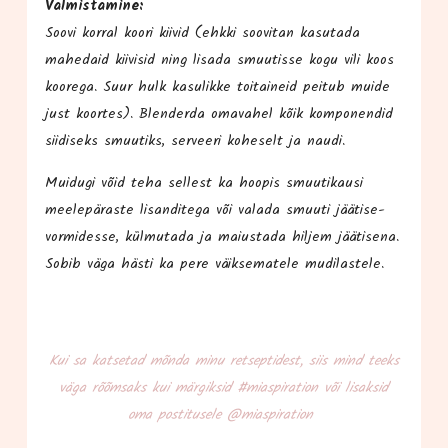
Val­mis­ta­mi­ne:
Soo­vi kor­ral koo­ri kii­vid (ehk­ki soo­vi­tan kasu­ta­da
mahe­daid kii­vi­sid ning lisa­da smuutis­se kogu vili koos
koo­re­ga. Suur hulk kasu­lik­ke toit­ai­neid pei­tub mui­de
just koor­tes). Blen­der­da oma­va­hel kõik kom­po­nen­did
sii­di­seks smuu­tiks, ser­vee­ri kohe­selt ja naudi.
Mui­du­gi võid teha sel­lest ka hoo­pis smuu­ti­kau­si
mee­le­pä­ras­te lisan­di­te­ga või vala­da smuu­ti jää­ti­se­
vormi­des­se, kül­mu­ta­da ja maius­ta­da hil­jem jää­ti­se­na.
Sobib väga häs­ti ka pere väik­se­ma­te­le mudilastele.
Kui sa kat­se­tad mõn­da minu ret­sep­ti­dest, siis mind teeks
väga rõõm­saks kui mär­gik­sid #mias­pi­ra­tion või lisak­sid
oma pos­ti­tu­se­le @miaspiration