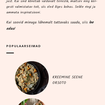
just. Kui sind kõne­tab val­da­valt ter­vis­lik, mait­sev ning ker­
ges­ti val­mis­ta­tav toit, siis oled õiges kohas. Seik­le rin­gi ja
ammu­ta inspiratsiooni.
Kui soo­vid minu­ga lähe­malt tut­ta­vaks saa­da, siis
loe
edasi
POPU­LAAR­SEI­MAD
KREEMINE SEENE
ORSOTO