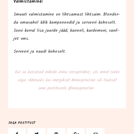
Val­mis­ta­mi­ne:
Smuu­ti val­mis­ta­mi­ne on liht­sa­mast liht­saim. Blen­der­
da oma­va­hel kõik kom­po­nen­did ja ser­vee­ri kohe­selt.
Soo­vi kor­ral lisa juur­de jääd, kanee­li, kar­de­mo­ni, vanil­
jet vms.
Ser­vee­ri ja nau­di koheselt.
Kui sa kat­se­tad mõn­da minu ret­sep­ti­dest, siis mind teeks
väga rõõm­saks kui mär­gik­sid #mias­pi­ra­tion või lisak­sid
oma pos­ti­tu­se­le @miaspiration
JAGA POSTITUST