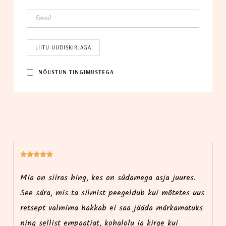
NÕUS­TUN TINGIMUSTEGA






i
Mia on siiras hing, kes on südamega asja juures.
Ma
See sära, mis ta silmist peegeldub kui mõtetes uus
r
retsept valmima hakkab ei saa jääda märkamatuks
p
ning sellist empaatiat, kohalolu ja kirge kui
i