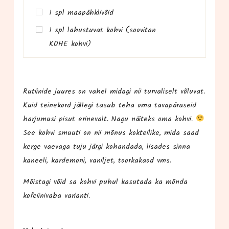
1 spl maapähklivõid
1 spl lahus­tu­vat koh­vi (soo­vi­tan
KOHE kohvi)
Rutii­ni­de juu­res on vahel mida­gi nii tur­va­li­selt võlu­vat.
Kuid tei­ne­kord jäl­le­gi tasub teha oma tava­pä­ra­seid
har­ju­mu­si pisut eri­ne­valt. Nagu näi­teks oma koh­vi.
See koh­vi smuu­ti on nii mõnus kok­tei­li­ke, mida saad
ker­ge vae­va­ga tuju jär­gi kohan­da­da, lisa­des sin­na
kanee­li, kar­de­mo­ni, vanil­jet, toor­ka­kaod vms.
Mõis­ta­gi võid sa koh­vi puhul kasu­ta­da ka mõn­da
kofeii­ni­va­ba varianti.