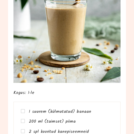
Kogus: 1‑le
1 suu­rem (kül­mu­ta­tud) banaan
200 ml (taim­set) piima
2 spl koo­ri­tud kanepiseemneid