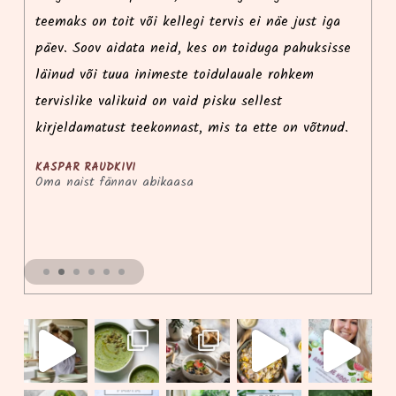
teemaks on toit või kellegi tervis ei näe just iga
ko
päev. Soov aidata neid, kes on toiduga pahuksisse
l
e
läinud või tuua inimeste toidulauale rohkem
k
tervislike valikuid on vaid pisku sellest
võ
kirjeldamatust teekonnast, mis ta ette on võtnud.
KASPAR RAUDKIVI
Oma naist fännav abikaasa