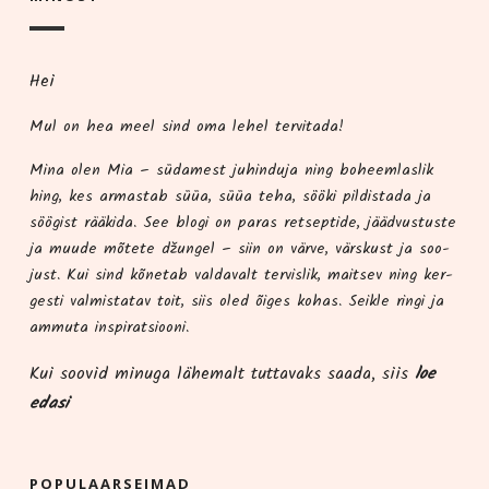
Hei
Mul on hea meel sind oma lehel tervitada!
Mina olen Mia – süda­me­st juhindu­ja ning boheem­las­lik
hing, kes armas­tab süüa, süüa teha, söö­ki pil­dis­ta­da ja
söö­gist rää­ki­da. See blo­gi on paras ret­sep­ti­de, jääd­vus­tus­te
ja muu­de mõte­te džun­gel – siin on vär­ve, värs­kust ja soo­
just. Kui sind kõne­tab val­da­valt ter­vis­lik, mait­sev ning ker­
ges­ti val­mis­ta­tav toit, siis oled õiges kohas. Seik­le rin­gi ja
ammu­ta inspiratsiooni.
Kui soo­vid minu­ga lähe­malt tut­ta­vaks saa­da, siis
loe
edasi
POPU­LAAR­SEI­MAD