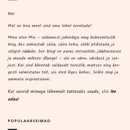
Hei
Mul on hea meel sind oma lehel tervitada!
Mina olen Mia – süda­me­st juhindu­ja ning boheem­las­lik
hing, kes armas­tab süüa, süüa teha, söö­ki pil­dis­ta­da ja
söö­gist rää­ki­da. See blo­gi on paras ret­sep­ti­de, jääd­vus­tus­te
ja muu­de mõte­te džun­gel – siin on vär­ve, värs­kust ja soo­
just. Kui sind kõne­tab val­da­valt ter­vis­lik, mait­sev ning ker­
ges­ti val­mis­ta­tav toit, siis oled õiges kohas. Seik­le rin­gi ja
ammu­ta inspiratsiooni.
Kui soo­vid minu­ga lähe­malt tut­ta­vaks saa­da, siis
loe
edasi
POPU­LAAR­SEI­MAD