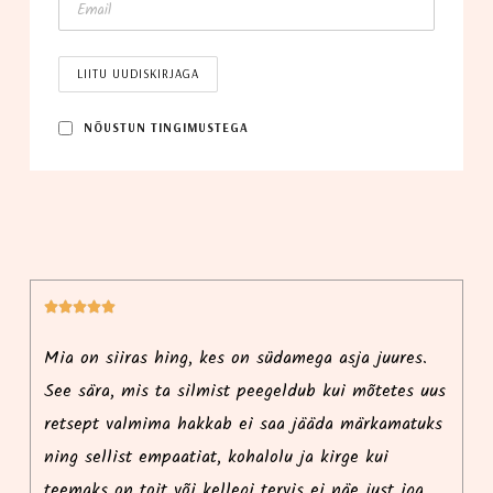
NÕUS­TUN TINGIMUSTEGA






i
Mia on siiras hing, kes on südamega asja juures.
Ma
See sära, mis ta silmist peegeldub kui mõtetes uus
r
retsept valmima hakkab ei saa jääda märkamatuks
p
ning sellist empaatiat, kohalolu ja kirge kui
i
teemaks on toit või kellegi tervis ei näe just iga
ko