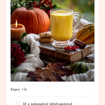
Kogus: 1‑le
50 g natu­raal­set kõrvitsapüreed