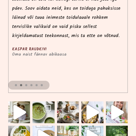
päev. Soov aidata neid, kes on toiduga pahuksisse
l
e
läinud või tuua inimeste toidulauale rohkem
k
tervislike valikuid on vaid pisku sellest
võ
kirjeldamatust teekonnast, mis ta ette on võtnud.
KASPAR RAUDKIVI
Oma naist fännav abikaasa