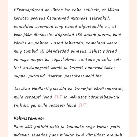
Kõr­vit­sa­pü­reed on liht­ne ise teha sel­li­selt, et lõi­kad
kõr­vit­sa poo­leks (suu­re­mad mit­meks sek­to­riks),
eemal­dad seem­ned ning paned ahju­plaa­di­le nii, et
koor jääb üles­poo­le. Küp­se­tad 180 kraa­di juu­res, kuni
kõr­vits on peh­me. Lased jahu­tu­da, eemal­dad koo­re
ning tam­bid või blen­der­dad püreeks. Sel­list püreed
on väga mugav ka sügav­kül­mas säi­li­ta­da ja teha sel­
lest aas­ta­ring­selt kii­relt ja ker­gelt eri­ne­vaid toi­te:
sup­pe, putrusid, risot­tot, pas­ta­k­ast­meid jne.
Soo­vi­tan kind­las­ti proo­vi­da ka kreem­jat kõr­vit­sa­pas­tat,
mil­le ret­sep­ti leiad
SIIT
ja mõnu­sat odra­hel­be­putru
trühv­li­õliga, mil­le ret­sep­ti leiad
SIIT.
Val­mis­ta­mi­ne:
Pane kõik pulb­rid pot­ti ja kuu­mu­ta segu kui­vas potis
pide­valt sega­des paar minu­tit kuni vürt­si­dest eral­dub