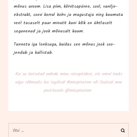
mõnus aroom. Lisa piim, kõr­vit­sa­pü­ree, sool, vanil­je­
ekst­rakt, soo­vi kor­ral kohv ja magus­ta­ja ning kuu­mu­ta
veel tasa­selt paar minu­tit kuni kõik on üht­la­selt
segu­ne­nud ja jook mõnu­salt kuum.
Tun­ne­ta iga lonk­su­ga, kui­das see mõnus jook soo­
jendab ja kallistab.
Kui sa kat­se­tad mõn­da minu ret­sep­ti­dest, siis mind teeks
väga rõõm­saks kui tagik­sid #mias­pi­ra­tion või lisak­sid oma
pos­ti­tu­se­le @miaspiration