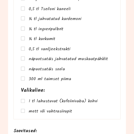
0,5 tl Tsei­lo­ni kaneeli
¼ tl jah­va­ta­tud kardemoni
¼ tl ingveripulbrit
¼ tl kurkumit
0,5 tl vaniljeekstrakti
näpu­ot­sa­täis jah­va­ta­tud muskaatpähklit
näpu­ot­sa­täis soola
300 ml taim­set piima
Vali­ku­li­ne:
1 tl lahus­tu­vat (kofeii­ni­va­ba) kohvi
mett või vahtrasiirupit
Soo­vi­tu­sed: