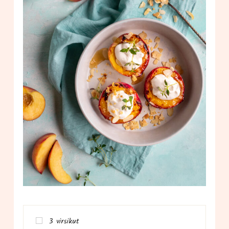
3 vir­si­kut