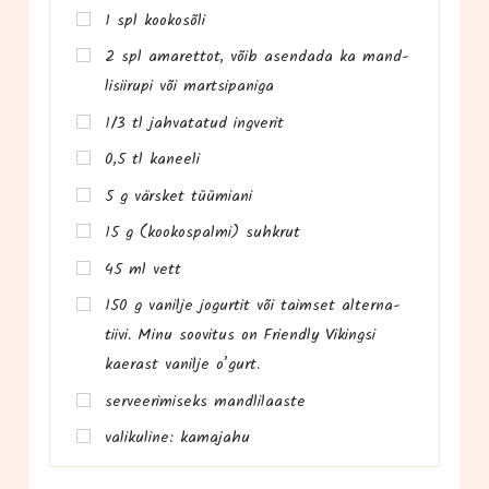
1 spl kookosõli
2 spl ama­ret­tot, võib asen­da­da ka mand­
li­sii­ru­pi või martsipaniga
1/3 tl jah­va­ta­tud ingverit
0,5 tl kaneeli
5 g värs­ket tüümiani
15 g (koo­kospal­mi) suhkrut
45 ml vett
150 g vanil­je jogur­tit või taim­set alter­na­
tiivi. Minu soo­vi­tus on Friend­ly Viking­si
kae­rast vanil­je o’gurt.
ser­vee­ri­miseks mandlilaaste
vali­ku­li­ne: kamajahu