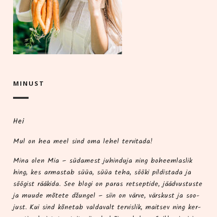
MINUST
Hei
Mul on hea meel sind oma lehel tervitada!
Mina olen Mia – süda­me­st juhindu­ja ning boheem­las­lik
hing, kes armas­tab süüa, süüa teha, söö­ki pil­dis­ta­da ja
söö­gist rää­ki­da. See blo­gi on paras ret­sep­ti­de, jääd­vus­tus­te
ja muu­de mõte­te džun­gel – siin on vär­ve, värs­kust ja soo­
just. Kui sind kõne­tab val­da­valt ter­vis­lik, mait­sev ning ker­