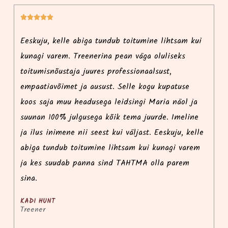





lihtsam kui
Mia on siiras hing, kes on südamega asja juure
liseks
See sära, mis ta silmist peegeldub kui mõtetes
st,
retsept valmima hakkab ei saa jääda märkama
upatuse
ning sellist empaatiat, kohalolu ja kirge kui
a näol ja
teemaks on toit või kellegi tervis ei näe just i
e. Imeline
päev. Soov aidata neid, kes on toiduga pahuksi
skuju, kelle
läinud või tuua inimeste toidulauale rohkem
nagi varem
tervislike valikuid on vaid pisku sellest
a parem
kirjeldamatust teekonnast, mis ta ette on võtn
KASPAR RAUDKIVI
Oma naist fännav abikaasa