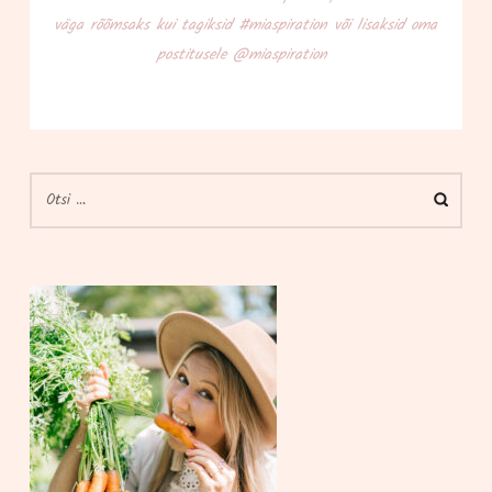
väga rõõm­saks kui tagik­sid #mias­pi­ra­tion või lisak­sid oma
pos­ti­tu­se­le @miaspiration