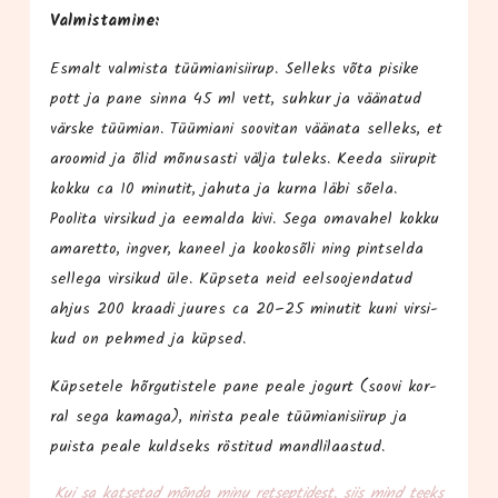
Val­mis­ta­mi­ne:
Esmalt val­mis­ta tüü­mia­ni­sii­rup. Sel­leks võta pisi­ke
pott ja pane sin­na 45 ml vett, suh­kur ja vää­na­tud
värs­ke tüü­mian. Tüü­mia­ni soo­vi­tan vää­na­ta sel­leks, et
aroo­mid ja õlid mõnu­sas­ti väl­ja tuleks. Kee­da sii­ru­pit
kok­ku ca 10 minu­tit, jahu­ta ja kur­na läbi sõe­la.
Poo­li­ta vir­si­kud ja eemal­da kivi. Sega oma­va­hel kok­ku
ama­ret­to, ing­ver, kaneel ja koo­kos­õli ning pint­sel­da
sel­le­ga vir­si­kud üle. Küp­se­ta neid eel­soo­jen­da­tud
ahjus 200 kraa­di juu­res ca 20–25 minu­tit kuni vir­si­
kud on peh­med ja küpsed.
Küp­se­te­le hõr­gu­tis­te­le pane pea­le jogurt (soo­vi kor­
ral sega kama­ga), niris­ta pea­le tüü­mia­ni­sii­rup ja
puis­ta pea­le kuld­seks rös­ti­tud mandlilaastud.
Kui sa kat­se­tad mõn­da minu ret­sep­ti­dest, siis mind teeks