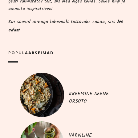
ges­ti val­mis­ta­tav toit, siis oled õiges kohas. Seik­le rin­gi ja
ammu­ta inspiratsiooni.
Kui soo­vid minu­ga lähe­malt tut­ta­vaks saa­da, siis
loe
edasi
POPU­LAAR­SEI­MAD
KREEMINE SEENE
ORSOTO
VÄRVILINE