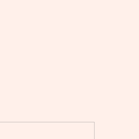




