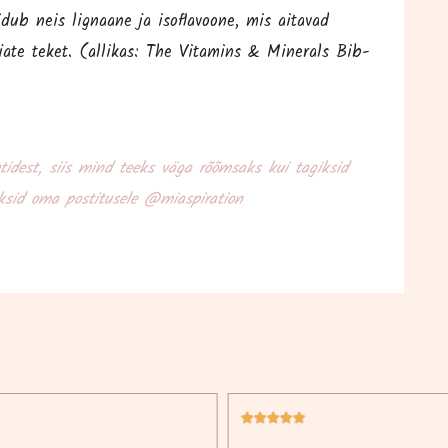
­dub neis lig­naa­ne ja isof­la­voo­ne, mis aita­vad
va­ja­te teket. (alli­kas: The Vita­mins & Mine­rals Bib­
ti­dest, siis mind teeks väga rõõm­saks kui tagik­sid
ak­sid oma pos­ti­tu­se­le @miaspiration




