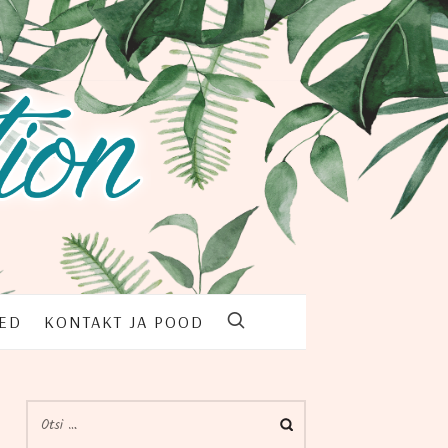
TED
KON­TAKT JA POOD