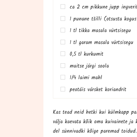
ca 2 cm pik­ku­ne jupp ingver
1 puna­ne tšil­li (otsus­ta kog
1 tl tik­ka mas­ala vürtsisegu
1 tl garam mas­ala vürtsisegu
0,5 tl kurkumit
mait­se jär­gi soola
1/4 lai­mi mahl
peo­täis värs­ket koriandrit
Kas tead neid het­ki kui külm­kapp pais­
väl­ja kae­va­ta kõik oma kuiv­ai­ne­te j
del sün­nivad­ki kõi­ge pare­mad toi­dud. 