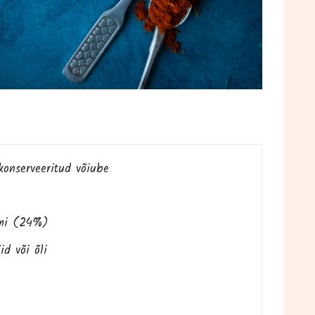
kon­ser­vee­ri­tud võiube
e­mi (24%)
õid või õli