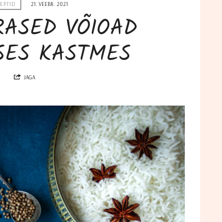
EPTID
21. VEEBR. 2021
RASED VÕIOAD
SES KASTMES
JAGA