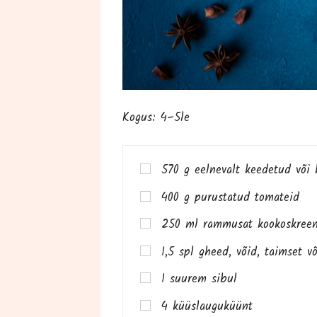
Kogus: 4–5le
570 g eel­ne­valt kee­de­tud või 
400 g purus­ta­tud tomateid
250 ml ram­mu­sat koo­kos­kre
1,5 spl gheed, võid, taim­set v
1 suu­rem sibul
4 küüs­lau­gu­küünt