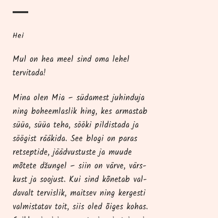
Hei
Mul on hea meel sind oma lehel
tervitada!
Mina olen Mia – süda­me­st juhindu­ja
ning boheem­las­lik hing, kes armas­tab
süüa, süüa teha, söö­ki pil­dis­ta­da ja
söö­gist rää­ki­da. See blo­gi on paras
ret­sep­ti­de, jääd­vus­tus­te ja muu­de
mõte­te džun­gel – siin on vär­ve, värs­
kust ja soo­just. Kui sind kõne­tab val­
da­valt ter­vis­lik, mait­sev ning ker­ges­ti
val­mis­ta­tav toit, siis oled õiges kohas.