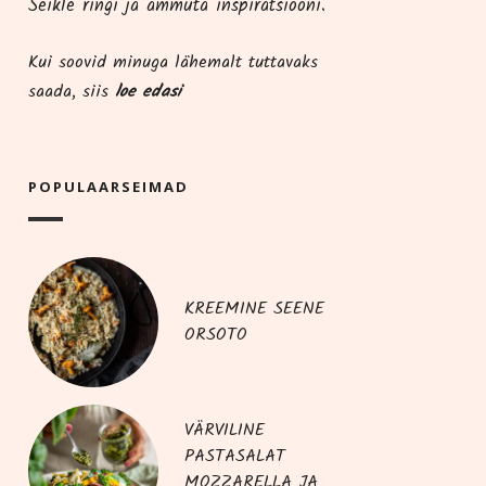
Seik­le rin­gi ja ammu­ta inspiratsiooni.
Kui soo­vid minu­ga lähe­malt tut­ta­vaks
saa­da, siis
loe edasi
POPU­LAAR­SEI­MAD
KREEMINE SEENE
ORSOTO
VÄRVILINE
PASTASALAT
MOZZARELLA JA