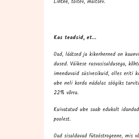
Liht­ne, toi­tev, maitsev.
Kas tead­sid, et…
Oad, läät­sed ja kiker­her­ned on kaun­vil
du­sed. Väi­ke­se ras­va­si­sal­du­se­ga, kõh
imen­du­vaid süsi­ve­si­kuid, olles eri­ti 
ube neli kor­da näda­las söö­giks tar­vi­t
22% võrra.
Kui­va­ta­tud ube saab edu­kalt idan­da­
poolest.
Oad sisal­da­vad fütoöst­ro­gee­ne, mis võ