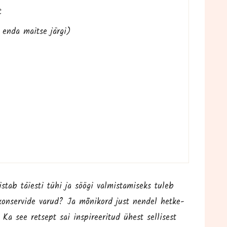
it
us enda mait­se järgi)
tab täies­ti tühi ja söö­gi val­mis­ta­miseks tuleb
a kon­ser­vi­de varud? Ja mõni­kord just nen­del het­ke­
Ka see ret­sept sai ins­pi­ree­ri­tud ühest sel­li­sest