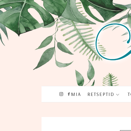
MIA
RET­SEP­TID
T