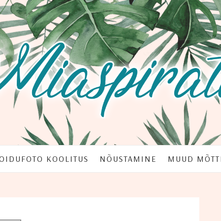
OI­DU­FO­TO KOOLITUS
NÕUS­TA­MI­NE
MUUD MÕT­