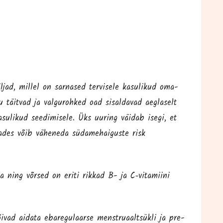
­jad, mil­lel on sar­na­sed ter­vi­se­le kasu­li­kud oma­
­tu täit­vad ja val­gu­roh­ked oad sisal­da­vad aeg­la­selt
kasu­li­kud see­di­mise­le. Üks uuring väi­dab ise­gi, et
a­des võib vähe­ne­da süda­me­hai­gus­te risk
da ning võr­sed on eri­ti rik­kad B- ja C‑vitamiini
ivad aida­ta eba­re­gu­laar­se menst­ruaal­tsük­li ja pre­