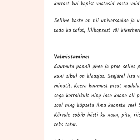
kor­rast kui kapist vaata­sid vas­tu vai
Sel­li­ne kas­te on nii uni­ver­saal­ne j
ta­da ka tofut, lill­kap­sast või kikerher
Val­mis­ta­mi­ne:
Kuu­mu­ta pan­nil ghee ja prae sel­les pe
kuni sibul on klaas­jas. See­jä­rel lisa
minu­tit. Kee­ra kuu­must pisut mada­la­
sega kor­ra­li­kult ning lase kaa­ne all p
sool ning küp­se­ta ilma kaa­ne­ta veel 5
Kõr­va­le sobib häs­ti ka naan, pita, riis,
teks tatar.