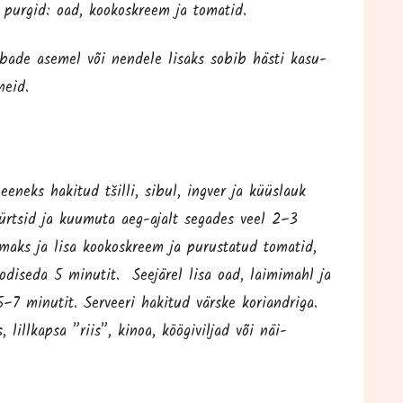
d pur­gid: oad, koo­kos­kreem ja tomatid.
a uba­de ase­mel või nen­de­le lisaks sobib häs­ti kasu­
neid.
e­neks haki­tud tšil­li, sibul, ing­ver ja küüs­lauk
 vürt­sid ja kuu­mu­ta aeg-ajalt sega­des veel 2–3
maks ja lisa koo­kos­kreem ja purus­ta­tud toma­tid,
odi­se­da 5 minu­tit. See­jä­rel lisa oad, lai­mi­mahl ja
–7 minu­tit. Ser­vee­ri haki­tud värs­ke koriandriga.
 lill­kap­sa ”riis”, kinoa, köö­gi­vil­jad või näi­